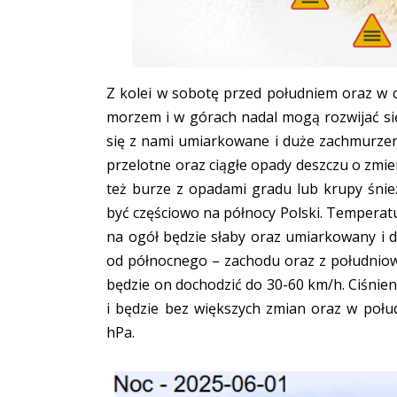
Z kolei w sobotę przed południem oraz w 
morzem i w górach nadal mogą rozwijać się
się z nami umiarkowane i duże zachmurzeni
przelotne oraz ciągłe opady deszczu o zmi
też burze z opadami gradu lub krupy śni
być częściowo na północy Polski. Temperat
na ogół będzie słaby oraz umiarkowany i 
od północnego – zachodu oraz z południo
będzie on dochodzić do 30-60 km/h. Ciśnie
i będzie bez większych zmian oraz w po
hPa.