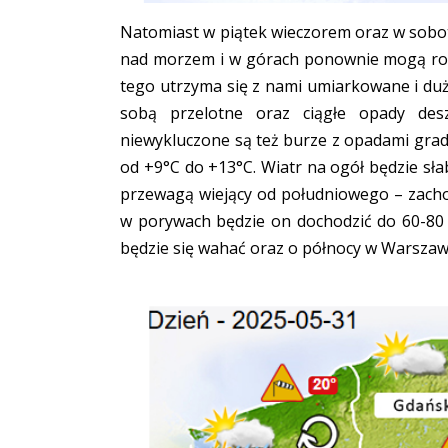
Natomiast w piątek wieczorem oraz w sobot
nad morzem i w górach ponownie mogą rozwi
tego utrzyma się z nami umiarkowane i duż
sobą przelotne oraz ciągłe opady de
niewykluczone są też burze z opadami grad
od +9°C do +13°C. Wiatr na ogół będzie sł
przewagą wiejący od południowego – zacho
w porywach będzie on dochodzić do 60-80 
będzie się wahać oraz o północy w Warsza