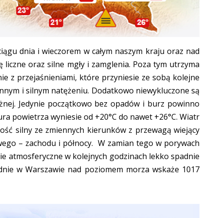
ciągu dnia i wieczorem w całym naszym kraju oraz nad
 liczne oraz silne mgły i zamglenia. Poza tym utrzyma
e z przejaśnieniami, które przyniesie ze sobą kolejne
ennym i silnym natężeniu. Dodatkowo niewykluczone są
eżnej. Jedynie początkowo bez opadów i burz powinno
ura powietrza wyniesie od +20°C do nawet +26°C. Wiatr
dość silny ze zmiennych kierunków z przewagą wiejący
wego – zachodu i północy. W zamian tego w porywach
nie atmosferyczne w kolejnych godzinach lekko spadnie
łudnie w Warszawie nad poziomem morza wskaże 1017