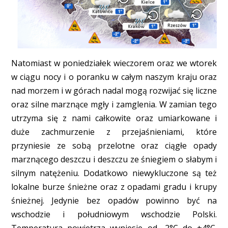
Natomiast w poniedziałek wieczorem oraz we wtorek
w ciągu nocy i o poranku w całym naszym kraju oraz
nad morzem i w górach nadal mogą rozwijać się liczne
oraz silne marznące mgły i zamglenia. W zamian tego
utrzyma się z nami całkowite oraz umiarkowane i
duże zachmurzenie z przejaśnieniami, które
przyniesie ze sobą przelotne oraz ciągłe opady
marznącego deszczu i deszczu ze śniegiem o słabym i
silnym natężeniu. Dodatkowo niewykluczone są też
lokalne burze śnieżne oraz z opadami gradu i krupy
śnieżnej. Jedynie bez opadów powinno być na
wschodzie i południowym wschodzie Polski.
Temperatura powietrza wyniesie od -2°C do +4°C.