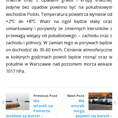
Jedynie bez opadów powinno być na południowym
wschodzie Polski. Temperatura powietrza wyniesie od
+2°C do +8°C. Wiatr na ogół będzie słaby oraz
umiarkowany i porywisty ze zmiennych kierunków z
przewagą wiejący od południowego – zachodu oraz z
zachodu i północy. W zamian tego w porywach będzie
on dochodzić do 30-60 km/h. Ciśnienie atmosferyczne
w kolejnych godzinach powoli będzie rosnąć oraz w
południe w Warszawie nad poziomem morza wskaże
1017 hPa.
Previous Post
Next Post
We
We
wtorek na
wtorek
Pomorzu
mogą
możliwe są burze! –
pojawić się burze! –