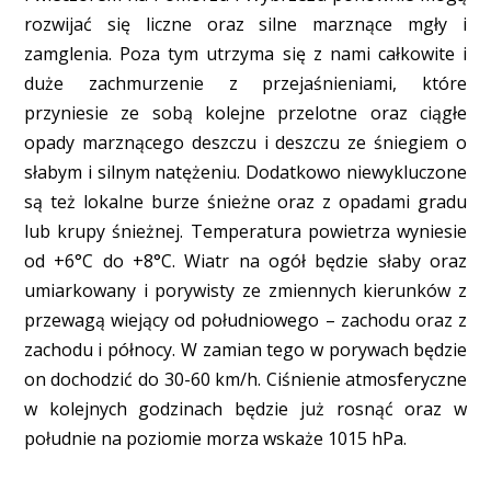
rozwijać się liczne oraz silne marznące mgły i
zamglenia. Poza tym utrzyma się z nami całkowite i
duże zachmurzenie z przejaśnieniami, które
przyniesie ze sobą kolejne przelotne oraz ciągłe
opady marznącego deszczu i deszczu ze śniegiem o
słabym i silnym natężeniu. Dodatkowo niewykluczone
są też lokalne burze śnieżne oraz z opadami gradu
lub krupy śnieżnej. Temperatura powietrza wyniesie
od +6°C do +8°C. Wiatr na ogół będzie słaby oraz
umiarkowany i porywisty ze zmiennych kierunków z
przewagą wiejący od południowego – zachodu oraz z
zachodu i północy. W zamian tego w porywach będzie
on dochodzić do 30-60 km/h. Ciśnienie atmosferyczne
w kolejnych godzinach będzie już rosnąć oraz w
południe na poziomie morza wskaże 1015 hPa.