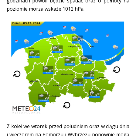
godzinach powoli będzie spadać oraz o północy na
poziomie morza wskaże 1012 hPa.
Z kolei we wtorek przed południem oraz w ciągu dnia
i wieczorem na Pomorzu i Wybrzeżu ponownie mogą