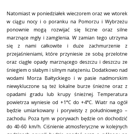
Natomiast w poniedziałek wieczorem oraz we wtorek
w ciągu nocy i o poranku na Pomorzu i Wybrzeżu
ponownie mogą rozwijać się liczne oraz silne
marznące mgły i zamglenia. W zamian tego utrzyma
się z nami całkowite i duże zachmurzenie z
przejaśnieniami, które przyniesie ze sobą przelotne
oraz ciągłe opady marznącego deszczu i deszczu ze
śniegiem o słabym i silnym natężeniu. Dodatkowo nad
wodami Morza Bałtyckiego i w pasie nadmorskim
niewykluczone są też lokalne burze śnieżne oraz z
opadami gradu lub krupy śnieżnej. Temperatura
powietrza wyniesie od +1°C do +4°C. Wiatr na ogół
będzie umiarkowany i porywisty z południowego –
zachodu. Poza tym w porywach będzie on dochodzić
do 40-60 km/h. Ciśnienie atmosferyczne w kolejnych