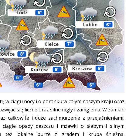
ę w ciągu nocy i o poranku w całym naszym kraju oraz
wijać się liczne oraz silne mgły i zamglenia. W zamian
z całkowite i duże zachmurzenie z przejaśnieniami,
z ciągłe opady deszczu i mżawki o słabym i silnym
są też lokalne burze z gradem i krupą śnieżną.