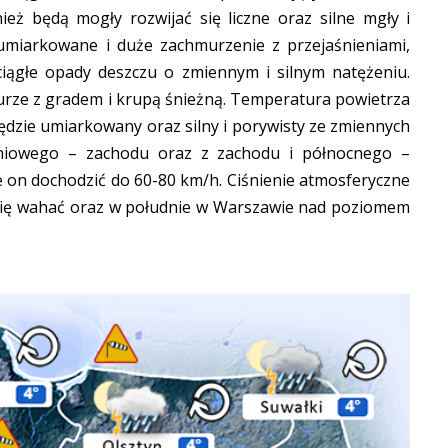
eż będą mogły rozwijać się liczne oraz silne mgły i
umiarkowane i duże zachmurzenie z przejaśnieniami,
ciągłe opady deszczu o zmiennym i silnym natężeniu.
urze z gradem i krupą śnieżną. Temperatura powietrza
ędzie umiarkowany oraz silny i porywisty ze zmiennych
niowego – zachodu oraz z zachodu i północnego –
 on dochodzić do 60-80 km/h. Ciśnienie atmosferyczne
 się wahać oraz w południe w Warszawie nad poziomem