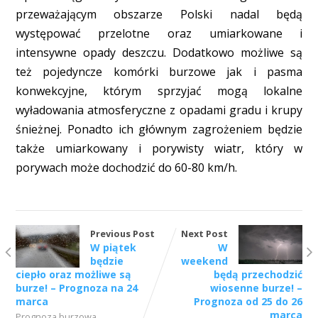
przeważającym obszarze Polski nadal będą
występować przelotne oraz umiarkowane i
intensywne opady deszczu. Dodatkowo możliwe są
też pojedyncze komórki burzowe jak i pasma
konwekcyjne, którym sprzyjać mogą lokalne
wyładowania atmosferyczne z opadami gradu i krupy
śnieżnej. Ponadto ich głównym zagrożeniem będzie
także umiarkowany i porywisty wiatr, który w
porywach może dochodzić do 60-80 km/h.
Previous Post
Next Post
W piątek
W
będzie
weekend
ciepło oraz możliwe są
będą przechodzić
burze! – Prognoza na 24
wiosenne burze! –
marca
Prognoza od 25 do 26
marca
Prognoza burzowa