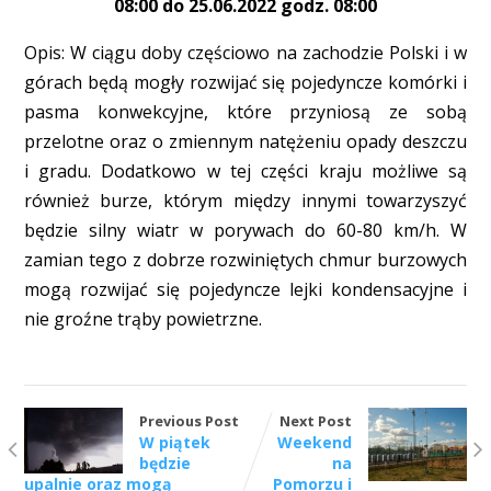
08:00 do 25.06.2022 godz. 08:00
Opis: W ciągu doby częściowo na zachodzie Polski i w
górach będą mogły rozwijać się pojedyncze komórki i
pasma konwekcyjne, które przyniosą ze sobą
przelotne oraz o zmiennym natężeniu opady deszczu
i gradu. Dodatkowo w tej części kraju możliwe są
również burze, którym między innymi towarzyszyć
będzie silny wiatr w porywach do 60-80 km/h. W
zamian tego z dobrze rozwiniętych chmur burzowych
mogą rozwijać się pojedyncze lejki kondensacyjne i
nie groźne trąby powietrzne.
Previous Post
Next Post
W piątek
Weekend
będzie
na
upalnie oraz mogą
Pomorzu i