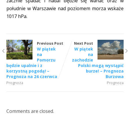
zacznie spadać i nadal będzie się wahać oraz w
południe w Warszawie nad poziomem morza wskaże
1017 hPa.
Previous Post
Next Post
W piątek
W piątek
na
na
Pomorzu
zachodzie
będzie upalnie i z
Polski mogą wystąpić
korzystną pogodą! –
burze! – Prognoza
Prognoza na 24 czerwca
Burzowa
Prognoza
Prognoza
Comments are closed.