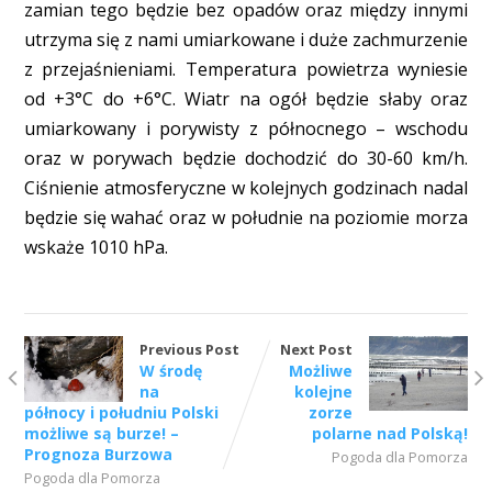
zamian tego będzie bez opadów oraz między innymi
utrzyma się z nami umiarkowane i duże zachmurzenie
z przejaśnieniami. Temperatura powietrza wyniesie
od +3°C do +6°C. Wiatr na ogół będzie słaby oraz
umiarkowany i porywisty z północnego – wschodu
oraz w porywach będzie dochodzić do 30-60 km/h.
Ciśnienie atmosferyczne w kolejnych godzinach nadal
będzie się wahać oraz w południe na poziomie morza
wskaże 1010 hPa.
Previous Post
Next Post
W środę
Możliwe
na
kolejne
północy i południu Polski
zorze
możliwe są burze! –
polarne nad Polską!
Prognoza Burzowa
Pogoda dla Pomorza
Pogoda dla Pomorza