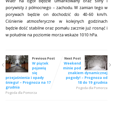
Wiatr na ogół będzie umiarkowany oraz silny i
porywisty z północnego – zachodu. W zamian tego w
porywach będzie on dochodzić do 40-60 km/h.
Ciśnienie atmosferyczne w kolejnych godzinach
będzie dość stabilne oraz pomału zacznie już rosnąć i
w południe na poziomie morza wskaże 1010 hPa.
Previous Post
Next Post
W piątek
Weekend
pojawią
minie pod
się
znakiem dynamicznej
przejaśnienia i opady
pogody! – Prognoza od
śniegu! – Prognoza na 17
18 do 19 grudnia
grudnia
Pogoda dla Pomorza
Pogoda dla Pomorza