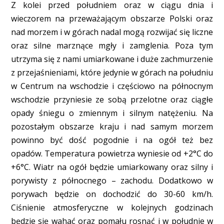
Z kolei przed południem oraz w ciągu dnia i
wieczorem na przeważającym obszarze Polski oraz
nad morzem i w górach nadal mogą rozwijać się liczne
oraz silne marznące mgły i zamglenia. Poza tym
utrzyma się z nami umiarkowane i duże zachmurzenie
z przejaśnieniami, które jedynie w górach na południu
w Centrum na wschodzie i częściowo na północnym
wschodzie przyniesie ze sobą przelotne oraz ciągłe
opady śniegu o zmiennym i silnym natężeniu. Na
pozostałym obszarze kraju i nad samym morzem
powinno być dość pogodnie i na ogół też bez
opadów. Temperatura powietrza wyniesie od +2°C do
+6°C. Wiatr na ogół będzie umiarkowany oraz silny i
porywisty z północnego – zachodu. Dodatkowo w
porywach będzie on dochodzić do 30-60 km/h.
Ciśnienie atmosferyczne w kolejnych godzinach
będzie się wahać oraz pomału rosnąć i w południe w