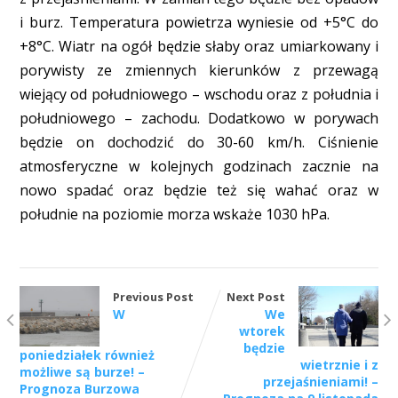
i burz. Temperatura powietrza wyniesie od +5°C do
+8°C. Wiatr na ogół będzie słaby oraz umiarkowany i
porywisty ze zmiennych kierunków z przewagą
wiejący od południowego – wschodu oraz z południa i
południowego – zachodu. Dodatkowo w porywach
będzie on dochodzić do 30-60 km/h. Ciśnienie
atmosferyczne w kolejnych godzinach zacznie na
nowo spadać oraz będzie też się wahać oraz w
południe na poziomie morza wskaże 1030 hPa.
Previous Post
Next Post
W
We
wtorek
będzie
poniedziałek również
wietrznie i z
możliwe są burze! –
przejaśnieniami! –
Prognoza Burzowa