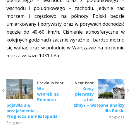
północnego – wschodu oraz z południowego –
wschodu i południowego – zachodu. Jedynie nad
morzem i częściowo na północy Polski będzie
umiarkowany i porywisty oraz w porywach dochodzić
będzie do 40-60 km/h. Ciśnienie atmosferyczne w
kolejnych godzinach zacznie wyraźnie i bardzo mocno
się wahać oraz w południe w Warszawie na poziomie
morza wskaże 1031 hPa.
Previous Post
Next Post
We
Kiedy
wtorek na
pierwszy
Pomorzu
atak
pojawią się
zimy? – wstępne analizy
przejaśnienia! –
dla Polski
Prognoza na 9 listopada
Prognoza
Prognoza