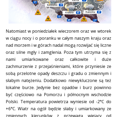
Natomiast w poniedziałek wieczorem oraz we wtorek
w ciągu nocy i o poranku w całym naszym kraju oraz
nad morzem i w górach nadal mogą rozwijać się liczne
oraz silne mgły i zamglenia. Poza tym utrzyma się z
nami umiarkowane oraz całkowite i duże
zachmurzenie z przejaśnieniami, które przyniesie ze
sobą przelotne opady deszczu i gradu o zmiennym i
słabym natężeniu. Dodatkowo niewykluczone są też
lokalne burze. Jedynie bez opadów i burz powinno
być częściowo na Pomorzu i północnym wschodzie
Polski. Temperatura powietrza wyniesie od -2°C do
+6°C. Wiatr na ogół będzie słaby i umiarkowany ze
zmiennych kierunków z przewagą wiejący od