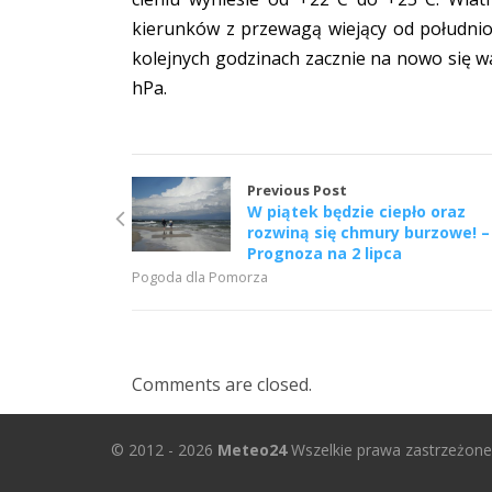
kierunków z przewagą wiejący od południo
kolejnych godzinach zacznie na nowo się 
hPa.
Previous Post
W piątek będzie ciepło oraz
rozwiną się chmury burzowe! –
Prognoza na 2 lipca
Pogoda dla Pomorza
Comments are closed.
© 2012 - 2026
Meteo24
Wszelkie prawa zastrzeżone