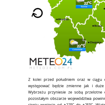
Z kolei przed południem oraz w ciągu
występować będzie zmienne jak i duże 
Wybrzeżu przyniesie ze sobą przelotne
pozostałym obszarze województwa powinn
cieniu wyniesie od +22°C do +25°C. Wiat