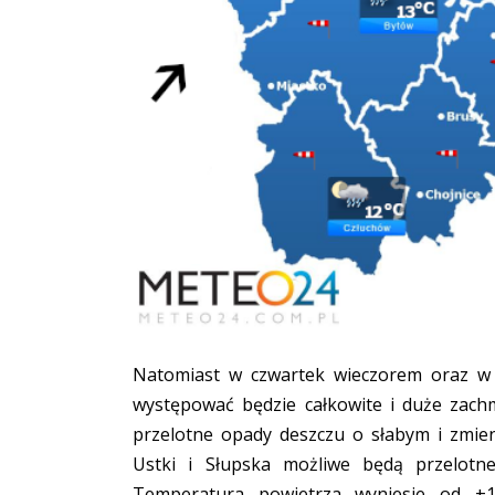
Natomiast w czwartek wieczorem oraz w
występować będzie całkowite i duże zachm
przelotne opady deszczu o słabym i zmie
Ustki i Słupska możliwe będą przelotn
Temperatura powietrza wyniesie od +