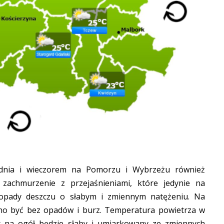
 dnia i wieczorem na Pomorzu i Wybrzeżu również
zachmurzenie z przejaśnieniami, które jedynie na
 opady deszczu o słabym i zmiennym natężeniu. Na
o być bez opadów i burz. Temperatura powietrza w
r na ogół będzie słaby i umiarkowany ze zmiennych