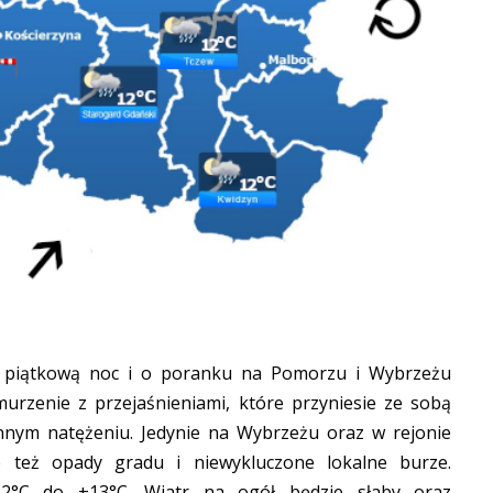
 piątkową noc i o poranku na Pomorzu i Wybrzeżu
urzenie z przejaśnieniami, które przyniesie ze sobą
nnym natężeniu. Jedynie na Wybrzeżu oraz w rejonie
e też opady gradu i niewykluczone lokalne burze.
12°C do +13°C. Wiatr na ogół będzie słaby oraz