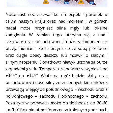
Natomiast noc z czwartku na piątek i poranek w
całym naszym kraju oraz nad morzem i w górach
nadal może przynieść silne mgły lub lokalne
zamglenia. W zamian tego utrzyma się z nami
całkowite oraz umiarkowane i duże zachmurzenie z
przejaśnieniami, które przyniesie ze sobą przelotne
oraz ciągłe opady deszczu lub mżawki o słabym i
silnym natężeniu. Dodatkowo niewykluczone są burze
z opadami gradu. Temperatura powietrza wyniesie od
+10°C do +14°C. Wiatr na ogół będzie słaby oraz
umiarkowany i dość silny ze zmiennych kierunków z
przewagą wiejący od południowego – wschodu oraz z
południowego – zachodu i północnego – zachodu.
Poza tym w porywach może on dochodzić do 30-60
km/h. Ciśnienie atmosferyczne w kolejnych godzinach