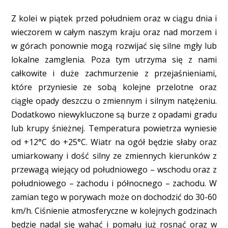
Z kolei w piątek przed południem oraz w ciągu dnia i
wieczorem w całym naszym kraju oraz nad morzem i
w górach ponownie mogą rozwijać się silne mgły lub
lokalne zamglenia. Poza tym utrzyma się z nami
całkowite i duże zachmurzenie z przejaśnieniami,
które przyniesie ze sobą kolejne przelotne oraz
ciągłe opady deszczu o zmiennym i silnym natężeniu.
Dodatkowo niewykluczone są burze z opadami gradu
lub krupy śnieżnej. Temperatura powietrza wyniesie
od +12°C do +25°C. Wiatr na ogół będzie słaby oraz
umiarkowany i dość silny ze zmiennych kierunków z
przewagą wiejący od południowego – wschodu oraz z
południowego – zachodu i północnego – zachodu. W
zamian tego w porywach może on dochodzić do 30-60
km/h. Ciśnienie atmosferyczne w kolejnych godzinach
będzie nadal się wahać i pomału już rosnąć oraz w