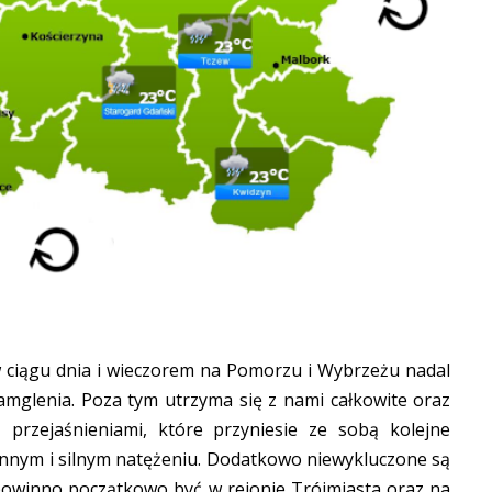
w ciągu dnia i wieczorem na Pomorzu i Wybrzeżu nadal
zamglenia. Poza tym utrzyma się z nami całkowite oraz
przejaśnieniami, które przyniesie ze sobą kolejne
ennym i silnym natężeniu. Dodatkowo niewykluczone są
powinno początkowo być w rejonie Trójmiasta oraz na