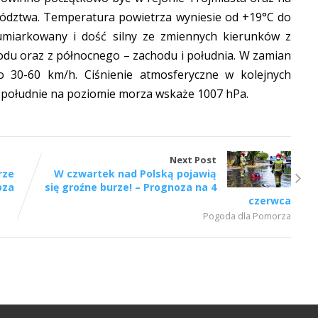
ództwa. Temperatura powietrza wyniesie od +19°C do
umiarkowany i dość silny ze zmiennych kierunków z
du oraz z północnego – zachodu i południa. W zamian
30-60 km/h. Ciśnienie atmosferyczne w kolejnych
 południe na poziomie morza wskaże 1007 hPa.
Next Post
rze
W czwartek nad Polską pojawią
oza
się groźne burze! – Prognoza na 4
czerwca
Pogoda dla Pomorza