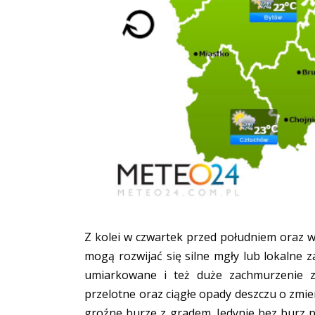
Z kolei w czwartek przed południem oraz 
mogą rozwijać się silne mgły lub lokalne 
umiarkowane i też duże zachmurzenie z 
przelotne oraz ciągłe opady deszczu o zmi
groźne burze z gradem. Jedynie bez burz 