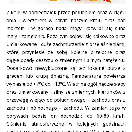
Z kolei w poniedziałek przed południem oraz w ciągu
dnia i wieczorem w całym naszym kraju oraz nad
morzem i w górach nadal mogą rozwijać się silne
mgły i zamglenia. Poza tym pojawi się całkowite oraz
umiarkowane i duże zachmurzenie z przejaśnieniami,
które przyniesie ze sobą kolejne przelotne oraz
ciągłe opady deszczu o zmiennym i silnym natężeniu.
Dodatkowo niewykluczone są też lokalne burze z
gradem lub krupą śnieżną. Temperatura powietrza
wyniesie od +7°C do +13°C. Wiatr na ogół będzie słaby
oraz umiarkowany i silny ze zmiennych kierunków z
przewagą wiejący od południowego – zachodu oraz z
zachodu i północnego – zachodu. W zamian tego w
porywach będzie on dochodzić do 60-80 km/h.
Ciśnienie atmosferyczne w kolejnych godzinach
będzie rosnąć oraz w południe w Warszawie nad