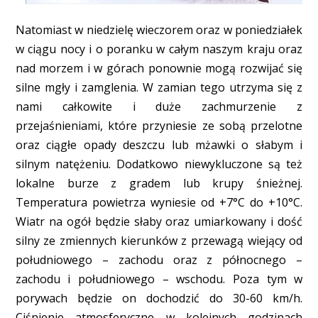
Natomiast w niedzielę wieczorem oraz w poniedziałek
w ciągu nocy i o poranku w całym naszym kraju oraz
nad morzem i w górach ponownie mogą rozwijać się
silne mgły i zamglenia. W zamian tego utrzyma się z
nami całkowite i duże zachmurzenie z
przejaśnieniami, które przyniesie ze sobą przelotne
oraz ciągłe opady deszczu lub mżawki o słabym i
silnym natężeniu. Dodatkowo niewykluczone są też
lokalne burze z gradem lub krupy śnieżnej.
Temperatura powietrza wyniesie od +7°C do +10°C.
Wiatr na ogół będzie słaby oraz umiarkowany i dość
silny ze zmiennych kierunków z przewagą wiejący od
południowego – zachodu oraz z północnego –
zachodu i południowego – wschodu. Poza tym w
porywach będzie on dochodzić do 30-60 km/h.
Ciśnienie atmosferyczne w kolejnych godzinach