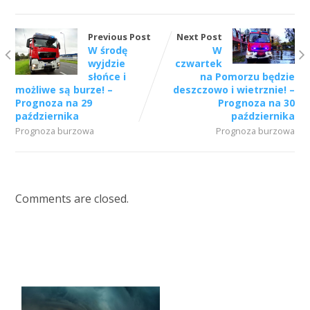
Previous Post
Next Post
W środę
W
wyjdzie
czwartek
słońce i
na Pomorzu będzie
możliwe są burze! –
deszczowo i wietrznie! –
Prognoza na 29
Prognoza na 30
października
października
Prognoza burzowa
Prognoza burzowa
Comments are closed.