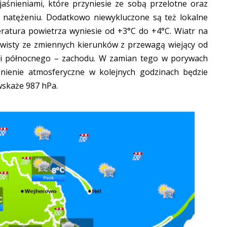
aśnieniami, które przyniesie ze sobą przelotne oraz
m natężeniu. Dodatkowo niewykluczone są też lokalne
ratura powietrza wyniesie od +3°C do +4°C. Wiatr na
ywisty ze zmiennych kierunków z przewagą wiejący od
 i północnego – zachodu. W zamian tego w porywach
nienie atmosferyczne w kolejnych godzinach będzie
wskaże 987 hPa.