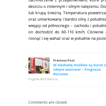
zachmurzenie z przejaśnieniami, które pr
deszczu o zmiennym i silnym natężeniu. D
lub krupą śnieżną. Temperatura powietrza 
oraz umiarkowany i bardzo silny z połudn
wiejący od północnego – zachodu i połud
on dochodzić do 60-110 km/h. Ciśnienie 
rosnąć i się wahać oraz w południe na poz
Previous Post
W niedzielę możliwe są burze 
silnym wiatrem! – Prognoza
Burzowa
Pogoda dla Pomorza
Comments are closed.