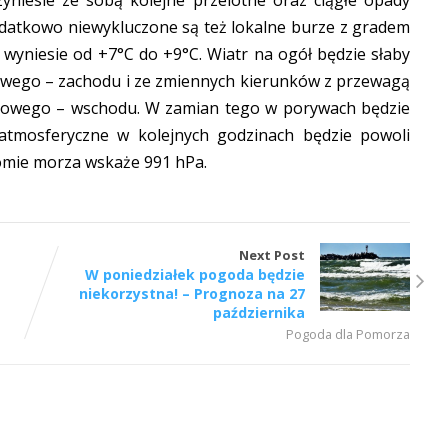
zyniesie ze sobą kolejne przelotne oraz ciągłe opady
odatkowo niewykluczone są też lokalne burze z gradem
wyniesie od +7°C do +9°C. Wiatr na ogół będzie słaby
iowego – zachodu i ze zmiennych kierunków z przewagą
niowego – wschodu. W zamian tego w porywach będzie
atmosferyczne w kolejnych godzinach będzie powoli
iomie morza wskaże 991 hPa.
Next Post
z
W poniedziałek pogoda będzie
niekorzystna! – Prognoza na 27
października
Pogoda dla Pomorza