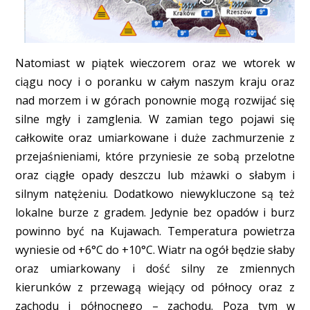
Natomiast w piątek wieczorem oraz we wtorek w
ciągu nocy i o poranku w całym naszym kraju oraz
nad morzem i w górach ponownie mogą rozwijać się
silne mgły i zamglenia. W zamian tego pojawi się
całkowite oraz umiarkowane i duże zachmurzenie z
przejaśnieniami, które przyniesie ze sobą przelotne
oraz ciągłe opady deszczu lub mżawki o słabym i
silnym natężeniu. Dodatkowo niewykluczone są też
lokalne burze z gradem. Jedynie bez opadów i burz
powinno być na Kujawach. Temperatura powietrza
wyniesie od +6°C do +10°C. Wiatr na ogół będzie słaby
oraz umiarkowany i dość silny ze zmiennych
kierunków z przewagą wiejący od północy oraz z
zachodu i północnego – zachodu. Poza tym w