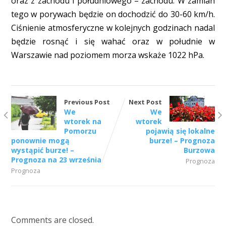
oraz z zachodu i południowego – zachodu. W zamian
tego w porywach będzie on dochodzić do 30-60 km/h.
Ciśnienie atmosferyczne w kolejnych godzinach nadal
będzie rosnąć i się wahać oraz w południe w
Warszawie nad poziomem morza wskaże 1022 hPa.
Previous Post
Next Post
We
We
wtorek na
wtorek
Pomorzu
pojawią się lokalne
ponownie mogą
burze! – Prognoza
wystąpić burze! –
Burzowa
Prognoza na 23 września
Prognoza
Prognoza
Comments are closed.