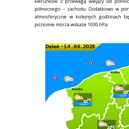
kierunków z przewagą wiejący od półno
północnego – zachodu. Dodatkowo w pory
atmosferyczne w kolejnych godzinach bę
poziomie morza wskaże 1030 hPa.