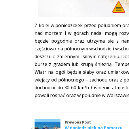
Z kolei w poniedziałek przed południem or
nad morzem i w górach nadal mogą rozwij
będzie pogodnie oraz utrzyma się z nam
częściowo na północnym wschodzie i wschod
deszczu o zmiennym i silnym natężeniu. Do
burze z gradem lub krupą śnieżną. Tempe
Wiatr na ogół będzie słaby oraz umiarko
wiejący od północnego – zachodu oraz z p
dochodzić do 30-60 km/h. Ciśnienie atmosfe
powoli rosnąć oraz w południe w Warszaw
Previous Post
W poniedziałek na Pomorzu