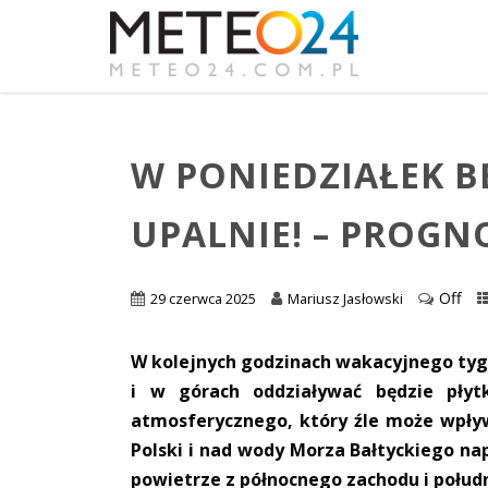
W PONIEDZIAŁEK BĘ
UPALNIE! – PROGN
Off
29 czerwca 2025
Mariusz Jasłowski
W kolejnych godzinach wakacyjnego ty
i w górach oddziaływać będzie płyt
atmosferycznego, który źle może wpły
Polski i nad wody Morza Bałtyckiego nap
powietrze z północnego zachodu i połud