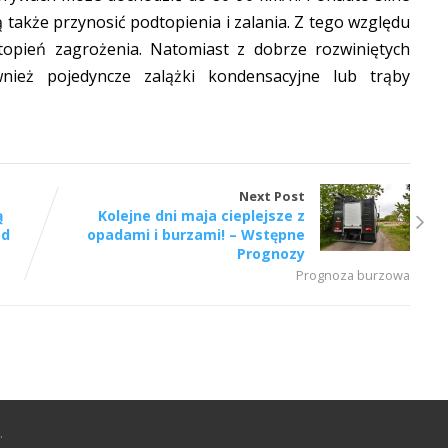
 także przynosić podtopienia i zalania. Z tego względu
topień zagrożenia. Natomiast z dobrze rozwiniętych
ież pojedyncze zalążki kondensacyjne lub trąby
Next Post
ą
Kolejne dni maja cieplejsze z
od
opadami i burzami! – Wstępne
Prognozy
Prognoza burzowa
.