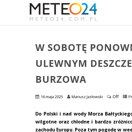
W SOBOTĘ PONOWN
ULEWNYM DESZCZE
BURZOWA
Off
16 maja 2025
Mariusz Jasłowski
P
Do Polski i nad wody Morza Bałtyckieg
wilgotne oraz chłodne i bardzo zróżni
zachodu Europy. Poza tym pogodę w wee