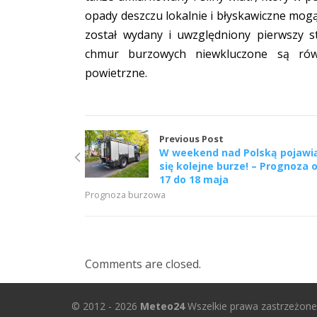
opady deszczu lokalnie i błyskawiczne mogą
został wydany i uwzględniony pierwszy s
chmur burzowych niewkluczone są równ
powietrzne.
Previous Post
W weekend nad Polską pojawi
się kolejne burze! – Prognoza 
17 do 18 maja
Prognoza burzowa
Comments are closed.
© 2012 - 2026
Meteo24
Wszelkie prawa zastrzeżone