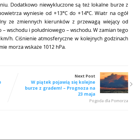
niu. Dodatkowo niewykluczone są też lokalne burze z
owietrza wyniesie od +13°C do +14°C. Wiatr na ogół
ilny ze zmiennych kierunków z przewagą wiejący od
o – wschodu i południowego – wschodu. W zamian tego
km/h. Ciśnienie atmosferyczne w kolejnych godzinach
omie morza wskaże 1012 hPa.
Next Post
e
W piątek pojawią się kolejne
burze z gradem! – Prognoza na
23 maja
Pogoda dla Pomorza