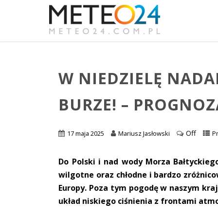
W NIEDZIELĘ NADA
BURZE! – PROGNO
Off
17 maja 2025
Mariusz Jasłowski
P
Do Polski i nad wody Morza Bałtyckieg
wilgotne oraz chłodne i bardzo zróżnic
Europy. Poza tym pogodę w naszym kraj
układ niskiego ciśnienia z frontami atm