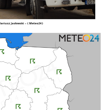
ariusz Jasłowski – ( Meteo24 )