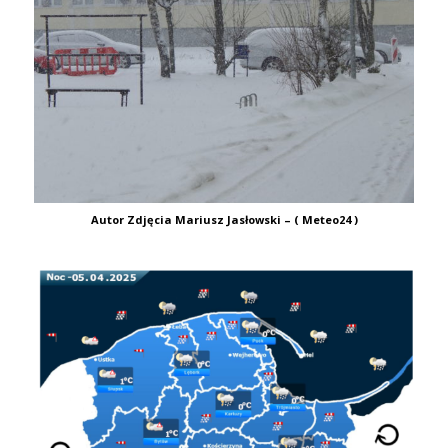
Autor Zdjęcia Mariusz Jasłowski – ( Meteo24 )