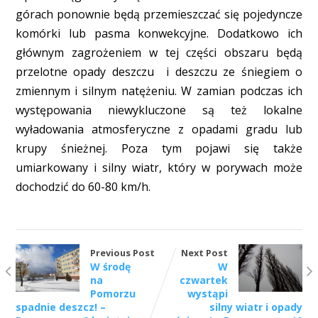
górach ponownie będą przemieszczać się pojedyncze
komórki lub pasma konwekcyjne. Dodatkowo ich
głównym zagrożeniem w tej części obszaru będą
przelotne opady deszczu i deszczu ze śniegiem o
zmiennym i silnym natężeniu. W zamian podczas ich
występowania niewykluczone są też lokalne
wyładowania atmosferyczne z opadami gradu lub
krupy śnieżnej. Poza tym pojawi się także
umiarkowany i silny wiatr, który w porywach może
dochodzić do 60-80 km/h.
Previous Post
Next Post
W środę
W
na
czwartek
Pomorzu
wystąpi
spadnie deszcz! –
silny wiatr i opady