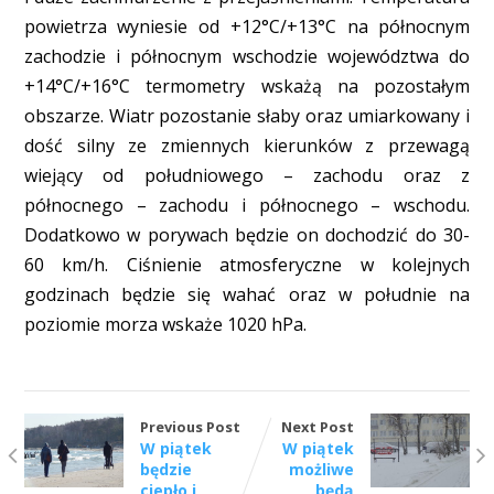
powietrza wyniesie od +12°C/+13°C na północnym
zachodzie i północnym wschodzie województwa do
+14°C/+16°C termometry wskażą na pozostałym
obszarze. Wiatr pozostanie słaby oraz umiarkowany i
dość silny ze zmiennych kierunków z przewagą
wiejący od południowego – zachodu oraz z
północnego – zachodu i północnego – wschodu.
Dodatkowo w porywach będzie on dochodzić do 30-
60 km/h. Ciśnienie atmosferyczne w kolejnych
godzinach będzie się wahać oraz w południe na
poziomie morza wskaże 1020 hPa.
Previous Post
Next Post
W piątek
W piątek
będzie
możliwe
ciepło i
będą