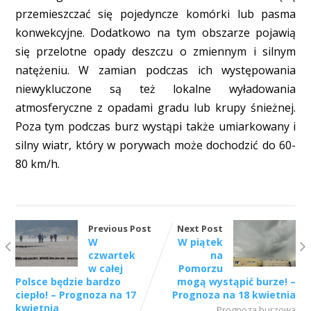
przemieszczać się pojedyncze komórki lub pasma
konwekcyjne. Dodatkowo na tym obszarze pojawią
się przelotne opady deszczu o zmiennym i silnym
natężeniu. W zamian podczas ich występowania
niewykluczone są też lokalne wyładowania
atmosferyczne z opadami gradu lub krupy śnieżnej.
Poza tym podczas burz wystąpi także umiarkowany i
silny wiatr, który w porywach może dochodzić do 60-
80 km/h.
Previous Post
Next Post
W
W piątek
czwartek
na
w całej
Pomorzu
Polsce będzie bardzo
mogą wystąpić burze! –
ciepło! – Prognoza na 17
Prognoza na 18 kwietnia
kwietnia
Prognoza burzowa