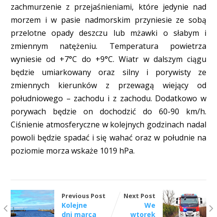
zachmurzenie z przejaśnieniami, które jedynie nad
morzem i w pasie nadmorskim przyniesie ze sobą
przelotne opady deszczu lub mżawki o słabym i
zmiennym natężeniu. Temperatura powietrza
wyniesie od +7°C do +9°C. Wiatr w dalszym ciągu
będzie umiarkowany oraz silny i porywisty ze
zmiennych kierunków z przewagą wiejący od
południowego – zachodu i z zachodu. Dodatkowo w
porywach będzie on dochodzić do 60-90 km/h.
Ciśnienie atmosferyczne w kolejnych godzinach nadal
powoli będzie spadać i się wahać oraz w południe na
poziomie morza wskaże 1019 hPa.
Previous Post
Next Post
Kolejne
We
dni marca
wtorek