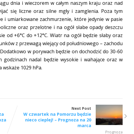
iągu dnia i wieczorem w całym naszym kraju oraz nad
ć się liczne oraz silne mgły i zamglenia. Poza tym
łe i umiarkowane zachmurzenie, które jedynie w pasie
liczne oraz przelotne i na ogół słabe opady deszczu
ie od +6°C do +12°C. Wiatr na ogół będzie słaby oraz
erunków z przewagą wiejący od południowego – zachodu
. Dodatkowo w porywach będzie on dochodzić do 30-60
ch godzinach nadal będzie wysokie i wahające oraz w
 wskaże 1029 hPa.
Next Post
za
W czwartek na Pomorzu będzie
oza
nieco cieplej! – Prognoza na 20
marca
Prognoza