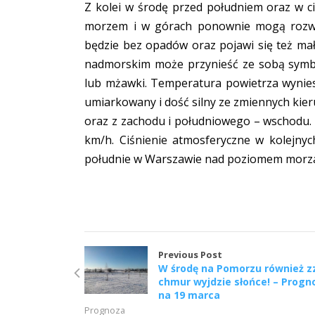
Z kolei w środę przed południem oraz w c
morzem i w górach ponownie mogą rozwija
będzie bez opadów oraz pojawi się też ma
nadmorskim może przynieść ze sobą symbo
lub mżawki. Temperatura powietrza wynies
umiarkowany i dość silny ze zmiennych ki
oraz z zachodu i południowego – wschodu
km/h. Ciśnienie atmosferyczne w kolejny
południe w Warszawie nad poziomem morza
Previous Post
W środę na Pomorzu również z
chmur wyjdzie słońce! – Progn
na 19 marca
Prognoza