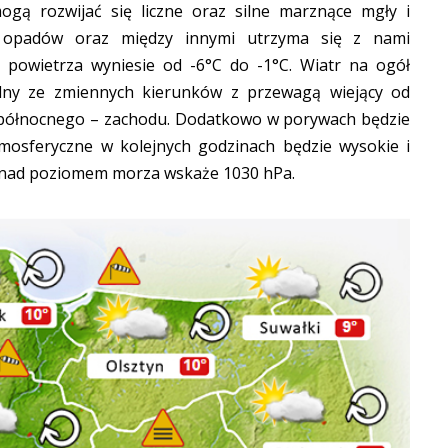
ą rozwijać się liczne oraz silne marznące mgły i
 opadów oraz między innymi utrzyma się z nami
powietrza wyniesie od -6°C do -1°C. Wiatr na ogół
ilny ze zmiennych kierunków z przewagą wiejący od
 północnego – zachodu. Dodatkowo w porywach będzie
tmosferyczne w kolejnych godzinach będzie wysokie i
e nad poziomem morza wskaże 1030 hPa.