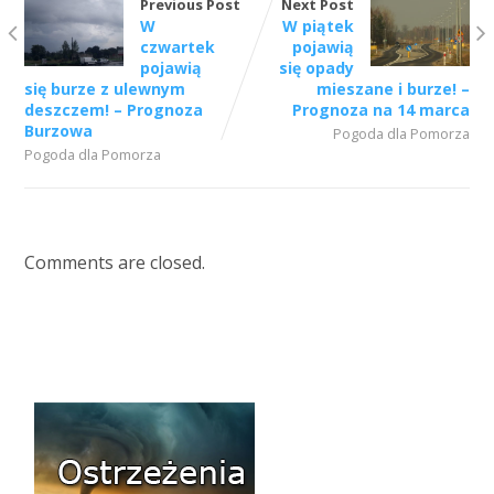
Previous Post
Next Post
W
W piątek
czwartek
pojawią
pojawią
się opady
się burze z ulewnym
mieszane i burze! –
deszczem! – Prognoza
Prognoza na 14 marca
Burzowa
Pogoda dla Pomorza
Pogoda dla Pomorza
Comments are closed.