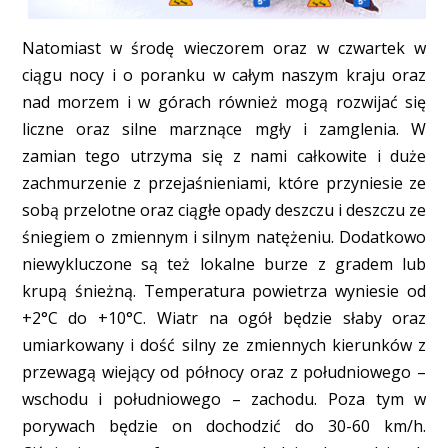
Natomiast w środę wieczorem oraz w czwartek w
ciągu nocy i o poranku w całym naszym kraju oraz
nad morzem i w górach również mogą rozwijać się
liczne oraz silne marznące mgły i zamglenia. W
zamian tego utrzyma się z nami całkowite i duże
zachmurzenie z przejaśnieniami, które przyniesie ze
sobą przelotne oraz ciągłe opady deszczu i deszczu ze
śniegiem o zmiennym i silnym natężeniu. Dodatkowo
niewykluczone są też lokalne burze z gradem lub
krupą śnieżną. Temperatura powietrza wyniesie od
+2°C do +10°C. Wiatr na ogół będzie słaby oraz
umiarkowany i dość silny ze zmiennych kierunków z
przewagą wiejący od północy oraz z południowego –
wschodu i południowego – zachodu. Poza tym w
porywach będzie on dochodzić do 30-60 km/h.