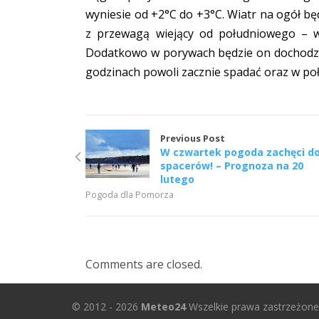
wyniesie od +2°C do +3°C. Wiatr na ogół b
z przewagą wiejący od południowego – w
Dodatkowo w porywach będzie on dochodzić
godzinach powoli zacznie spadać oraz w po
Previous Post
W czwartek pogoda zachęci d
spacerów! – Prognoza na 20
lutego
Pogoda dla Pomorza
Comments are closed.
© 2012 - 2026
Meteo24
Wszelkie prawa zastrzeżone