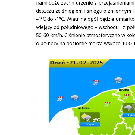
nami duże zachmurzenie z przejaśnieniami,
deszczu ze śniegiem i śniegu o zmiennym i
-4°C do -1°C. Wiatr na ogół będzie umiark
wiejący od południowego – wschodu i z po
50-60 km/h. Ciśnienie atmosferyczne w kol
o północy na poziomie morza wskaże 1033 