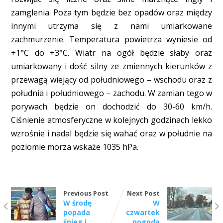
zamglenia. Poza tym będzie bez opadów oraz między
innymi utrzyma się z nami umiarkowane
zachmurzenie. Temperatura powietrza wyniesie od
+1°C do +3°C. Wiatr na ogół będzie słaby oraz
umiarkowany i dość silny ze zmiennych kierunków z
przewagą wiejący od południowego – wschodu oraz z
południa i południowego – zachodu. W zamian tego w
porywach będzie on dochodzić do 30-60 km/h.
Ciśnienie atmosferyczne w kolejnych godzinach lekko
wzrośnie i nadal będzie się wahać oraz w południe na
poziomie morza wskaże 1035 hPa.
Previous Post
Next Post
W środę
W
popada
czwartek
śnieg i
pogoda