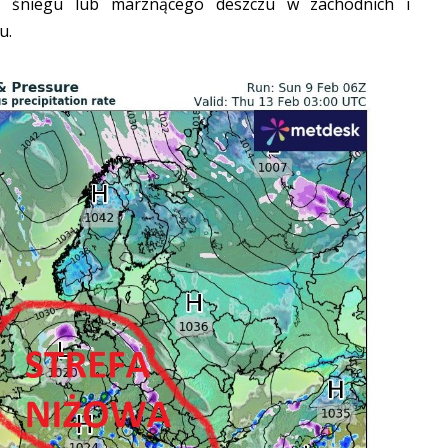
y śniegu lub marznącego deszczu w zachodnich i
u.