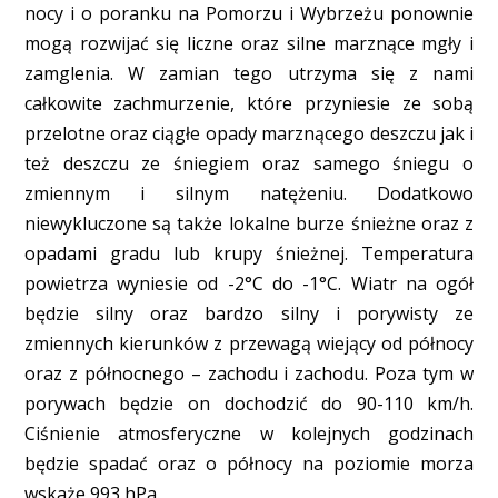
nocy i o poranku na Pomorzu i Wybrzeżu ponownie
mogą rozwijać się liczne oraz silne marznące mgły i
zamglenia. W zamian tego utrzyma się z nami
całkowite zachmurzenie, które przyniesie ze sobą
przelotne oraz ciągłe opady marznącego deszczu jak i
też deszczu ze śniegiem oraz samego śniegu o
zmiennym i silnym natężeniu. Dodatkowo
niewykluczone są także lokalne burze śnieżne oraz z
opadami gradu lub krupy śnieżnej. Temperatura
powietrza wyniesie od -2°C do -1°C. Wiatr na ogół
będzie silny oraz bardzo silny i porywisty ze
zmiennych kierunków z przewagą wiejący od północy
oraz z północnego – zachodu i zachodu. Poza tym w
porywach będzie on dochodzić do 90-110 km/h.
Ciśnienie atmosferyczne w kolejnych godzinach
będzie spadać oraz o północy na poziomie morza
wskaże 993 hPa.