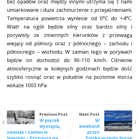
bez opadów oraz między innymi utrzyma się z nami
umiarkowane i duże zachmurzenie z przejaśnieniami.
Temperatura powietrza wyniesie od 0°C do +4°C.
Wiatr na ogół będzie silny oraz bardzo silny i
porywisty ze zmiennych kierunków z przewagą
wiejący od północy oraz z północnego – zachodu i
północnego – wschodu. W zamian tego w porywach
będzie on dochodzić do 90-110 km/h. Ciśnienie
atmosferyczne w kolejnych godzinach będzie dość
szybko rosnąć oraz w południe na poziomie morza
wskaże 1003 hPa.
Previous Post
Next Post
W piątek
W
wystąpią
weekend
zawieje i zamiecie
przez
śnieżne! – Prognoza na
Polskę przejdą burze