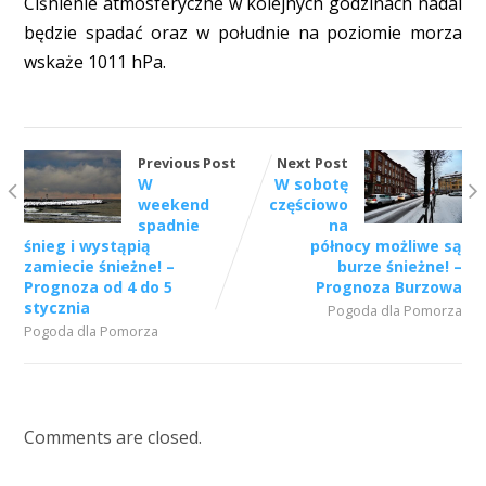
Ciśnienie atmosferyczne w kolejnych godzinach nadal
będzie spadać oraz w południe na poziomie morza
wskaże 1011 hPa.
Previous Post
Next Post
W
W sobotę
weekend
częściowo
spadnie
na
śnieg i wystąpią
północy możliwe są
zamiecie śnieżne! –
burze śnieżne! –
Prognoza od 4 do 5
Prognoza Burzowa
stycznia
Pogoda dla Pomorza
Pogoda dla Pomorza
Comments are closed.