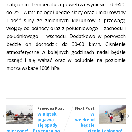
natężeniu. Temperatura powietrza wyniesie od +4°C
do 7°C. Wiatr na ogół będzie słaby oraz umiarkowany
i dość silny ze zmiennych kierunków z przewagą
wiejący od północy oraz z południowego – zachodu i
południowego – wschodu. Dodatkowo w porywach
będzie on dochodzić do 30-60 km/h. Ciśnienie
atmosferyczne w kolejnych godzinach nadal będzie
rosnąć i się wahać oraz w południe na poziomie
morza wskaże 1006 hPa.
Previous Post
Next Post
W piątek
W
pojawią
weekend
się opady
będzie
mieszane! – Prognoza na
ciepło i chłodno! –