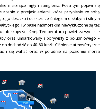
ilne marznące mgły i zamglenia. Poza tym pojawi się
urzenie z przejaśnieniami, które przyniesie ze sobą
ącego deszczu i deszczu ze śniegiem o słabym i silnym
łtyckiego i w pasie nadmorskim niewykluczone są też
u lub krupy śnieżnej. Temperatura powietrza wyniesie
łaby oraz umiarkowany i porywisty z południowego –
 on dochodzić do 40-60 km/h. Ciśnienie atmosferyczne
dać i się wahać oraz w południe na poziomie morza