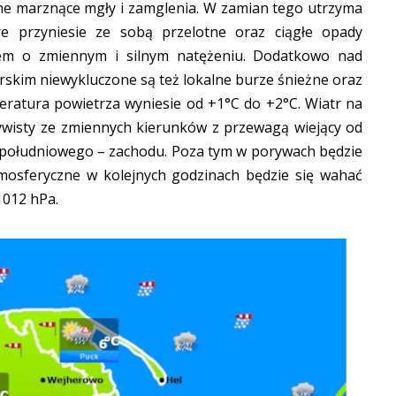
lne marznące mgły i zamglenia. W zamian tego utrzyma
re przyniesie ze sobą przelotne oraz ciągłe opady
iem o zmiennym i silnym natężeniu. Dodatkowo nad
skim niewykluczone są też lokalne burze śnieżne oraz
eratura powietrza wyniesie od +1°C do +2°C. Wiatr na
ywisty ze zmiennych kierunków z przewagą wiejący od
 południowego – zachodu. Poza tym w porywach będzie
tmosferyczne w kolejnych godzinach będzie się wahać
1012 hPa.