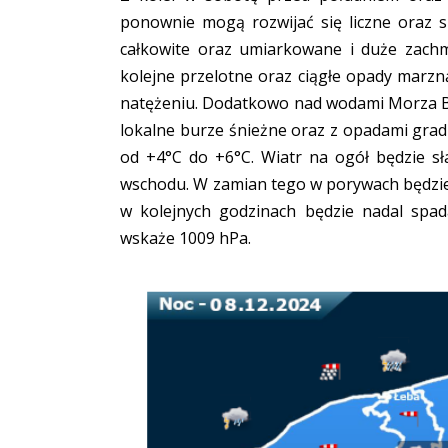
ponownie mogą rozwijać się liczne oraz s
całkowite oraz umiarkowane i duże zachm
kolejne przelotne oraz ciągłe opady marzn
natężeniu. Dodatkowo nad wodami Morza Ba
lokalne burze śnieżne oraz z opadami grad
od +4°C do +6°C. Wiatr na ogół będzie s
wschodu. W zamian tego w porywach będzie
w kolejnych godzinach będzie nadal spa
wskaże 1009 hPa.