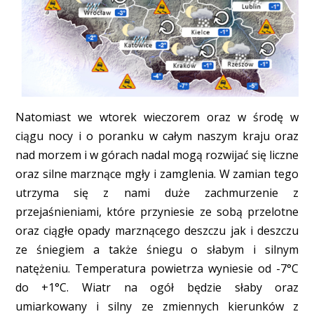
Natomiast we wtorek wieczorem oraz w środę w
ciągu nocy i o poranku w całym naszym kraju oraz
nad morzem i w górach nadal mogą rozwijać się liczne
oraz silne marznące mgły i zamglenia. W zamian tego
utrzyma się z nami duże zachmurzenie z
przejaśnieniami, które przyniesie ze sobą przelotne
oraz ciągłe opady marznącego deszczu jak i deszczu
ze śniegiem a także śniegu o słabym i silnym
natężeniu. Temperatura powietrza wyniesie od -7°C
do +1°C. Wiatr na ogół będzie słaby oraz
umiarkowany i silny ze zmiennych kierunków z