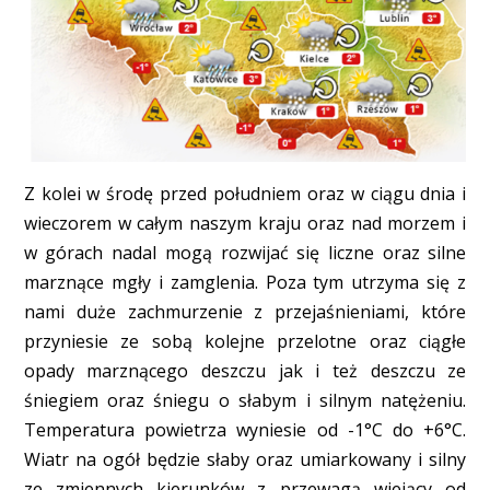
Z kolei w środę przed południem oraz w ciągu dnia i
wieczorem w całym naszym kraju oraz nad morzem i
w górach nadal mogą rozwijać się liczne oraz silne
marznące mgły i zamglenia. Poza tym utrzyma się z
nami duże zachmurzenie z przejaśnieniami, które
przyniesie ze sobą kolejne przelotne oraz ciągłe
opady marznącego deszczu jak i też deszczu ze
śniegiem oraz śniegu o słabym i silnym natężeniu.
Temperatura powietrza wyniesie od -1°C do +6°C.
Wiatr na ogół będzie słaby oraz umiarkowany i silny
ze zmiennych kierunków z przewagą wiejący od