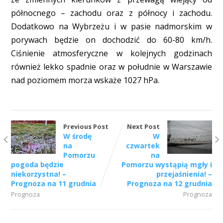
północnego – zachodu oraz z północy i zachodu.
Dodatkowo na Wybrzeżu i w pasie nadmorskim w
porywach będzie on dochodzić do 60-80 km/h.
Ciśnienie atmosferyczne w kolejnych godzinach
również lekko spadnie oraz w południe w Warszawie
nad poziomem morza wskaże 1027 hPa.
Previous Post
Next Post
W środę
W
na
czwartek
Pomorzu
na
pogoda będzie
Pomorzu wystąpią mgły i
niekorzystna! –
przejaśnienia! –
Prognoza na 11 grudnia
Prognoza na 12 grudnia
Prognoza
Prognoza