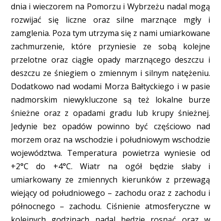
dnia i wieczorem na Pomorzu i Wybrzeżu nadal mogą
rozwijać się liczne oraz silne marznące mgły i
zamglenia. Poza tym utrzyma się z nami umiarkowane
zachmurzenie, które przyniesie ze sobą kolejne
przelotne oraz ciągłe opady marznącego deszczu i
deszczu ze śniegiem o zmiennym i silnym natężeniu.
Dodatkowo nad wodami Morza Bałtyckiego i w pasie
nadmorskim niewykluczone są też lokalne burze
śnieżne oraz z opadami gradu lub krupy śnieżnej.
Jedynie bez opadów powinno być częściowo nad
morzem oraz na wschodzie i południowym wschodzie
województwa. Temperatura powietrza wyniesie od
+2°C do +4°C. Wiatr na ogół będzie słaby i
umiarkowany ze zmiennych kierunków z przewagą
wiejący od południowego – zachodu oraz z zachodu i
północnego – zachodu. Ciśnienie atmosferyczne w
kolejnych godzinach nadal będzie rosnąć oraz w