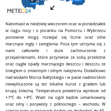
Natomiast w niedzielę wieczorem oraz w poniedziałek
w ciągu nocy i o poranku na Pomorzu i Wybrzeżu
ponownie mogą rozwijać się liczne oraz silne
marznące mgły i zamglenia. Poza tym utrzyma się z
nami całkowite i duże zachmurzenie z
przejaśnieniami, które przyniesie ze sobą przelotne
oraz ciągłe opady marznącego deszczu i deszczu ze
śniegiem o zmiennym i silnym natężeniu. Dodatkowo
nad wodami Morza Bałtyckiego i w pasie nadmorskim
niewykluczone są też lokalne burze z gradem lub
krupą śnieżną. Temperatura powietrza wyniesie od
+1°C do +4°C. Wiatr na ogół będzie umiarkowany
oraz silny i porywisty z północnego – wschodu. W
zamian tego w porywach będzie on dochodzić do 60-