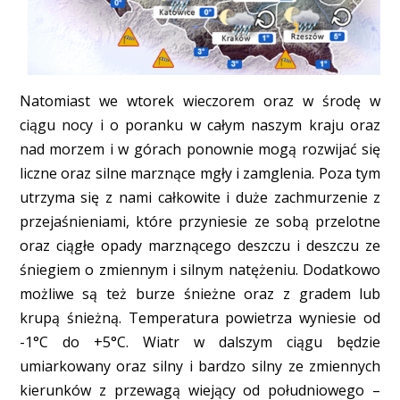
Natomiast we wtorek wieczorem oraz w środę w
ciągu nocy i o poranku w całym naszym kraju oraz
nad morzem i w górach ponownie mogą rozwijać się
liczne oraz silne marznące mgły i zamglenia. Poza tym
utrzyma się z nami całkowite i duże zachmurzenie z
przejaśnieniami, które przyniesie ze sobą przelotne
oraz ciągłe opady marznącego deszczu i deszczu ze
śniegiem o zmiennym i silnym natężeniu. Dodatkowo
możliwe są też burze śnieżne oraz z gradem lub
krupą śnieżną. Temperatura powietrza wyniesie od
-1°C do +5°C. Wiatr w dalszym ciągu będzie
umiarkowany oraz silny i bardzo silny ze zmiennych
kierunków z przewagą wiejący od południowego –