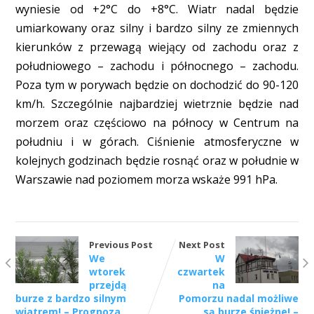
wyniesie od +2°C do +8°C. Wiatr nadal będzie
umiarkowany oraz silny i bardzo silny ze zmiennych
kierunków z przewagą wiejący od zachodu oraz z
południowego – zachodu i północnego – zachodu.
Poza tym w porywach będzie on dochodzić do 90-120
km/h. Szczególnie najbardziej wietrznie będzie nad
morzem oraz częściowo na północy w Centrum na
południu i w górach. Ciśnienie atmosferyczne w
kolejnych godzinach będzie rosnąć oraz w południe w
Warszawie nad poziomem morza wskaże 991 hPa.
Previous Post
Next Post
We
W
wtorek
czwartek
przejdą
na
burze z bardzo silnym
Pomorzu nadal możliwe
wiatrem! – Prognoza
są burze śnieżne! –