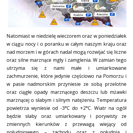
Natomiast w niedzielę wieczorem oraz w poniedziałek
w ciągu nocy i o poranku w całym naszym kraju oraz
nad morzem i w górach nadal mogą rozwijać się liczne
oraz silne marznące mgły i zamglenia. W zamian tego
utrzyma się z nami małe i umiarkowane
zachmurzenie, które jedynie częściowo na Pomorzu i
w pasie nadmorskim przyniesie ze sobą przelotne
oraz ciągłe opady marznącego deszczu lub mżawki
marznącej o słabym i silnym natężeniu. Temperatura
powietrza wyniesie od -3°C do +2°C. Wiatr na ogół
będzie słaby oraz umiarkowany i porywisty ze
zmiennych kierunków z przewagą wiejący od
południowego – zachodu oraz z południa i