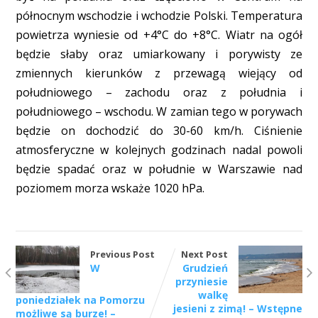
północnym wschodzie i wchodzie Polski. Temperatura
powietrza wyniesie od +4°C do +8°C. Wiatr na ogół
będzie słaby oraz umiarkowany i porywisty ze
zmiennych kierunków z przewagą wiejący od
południowego – zachodu oraz z południa i
południowego – wschodu. W zamian tego w porywach
będzie on dochodzić do 30-60 km/h. Ciśnienie
atmosferyczne w kolejnych godzinach nadal powoli
będzie spadać oraz w południe w Warszawie nad
poziomem morza wskaże 1020 hPa.
Previous Post
Next Post
W
Grudzień
przyniesie
walkę
poniedziałek na Pomorzu
jesieni z zimą! – Wstępne
możliwe są burze! –