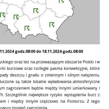
.2024 godz.08:00 do 18.11.2024 godz.08:00
ckiego oraz też na przeważającym obszarze Polski i w
órki burzowe oraz rozległe pasma konwekcyjne, które
opady deszczu i gradu o zmiennym i silnym natężeniu.
uczone są także lokalne wyładowania atmosferyczne
nym zagrożeniem będzie między innymi umiarkowany i
h. Szczególnie największe ryzyko wystąpienia burz z
zem i między innymi częściowo na Pomorzu. Z tego
erwszy stopień zagrożenia.