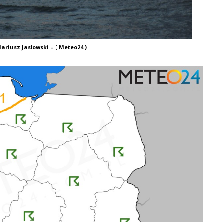
ariusz Jasłowski – ( Meteo24 )