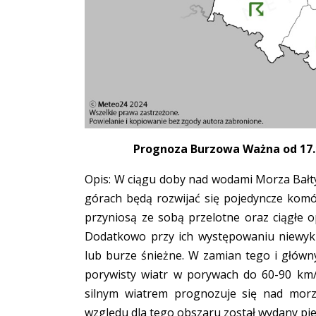
Prognoza Burzowa Ważna od 17.11
Opis: W ciągu doby nad wodami Morza Bałty
górach będą rozwijać się pojedyncze kom
przyniosą ze sobą przelotne oraz ciągłe 
Dodatkowo przy ich występowaniu niewykl
lub burze śnieżne. W zamian tego i głów
porywisty wiatr w porywach do 60-90 km/
silnym wiatrem prognozuje się nad mor
względu dla tego obszaru został wydany pi