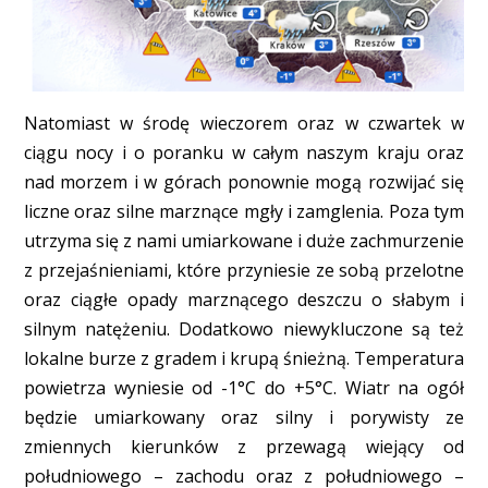
Natomiast w środę wieczorem oraz w czwartek w
ciągu nocy i o poranku w całym naszym kraju oraz
nad morzem i w górach ponownie mogą rozwijać się
liczne oraz silne marznące mgły i zamglenia. Poza tym
utrzyma się z nami umiarkowane i duże zachmurzenie
z przejaśnieniami, które przyniesie ze sobą przelotne
oraz ciągłe opady marznącego deszczu o słabym i
silnym natężeniu. Dodatkowo niewykluczone są też
lokalne burze z gradem i krupą śnieżną. Temperatura
powietrza wyniesie od -1°C do +5°C. Wiatr na ogół
będzie umiarkowany oraz silny i porywisty ze
zmiennych kierunków z przewagą wiejący od
południowego – zachodu oraz z południowego –