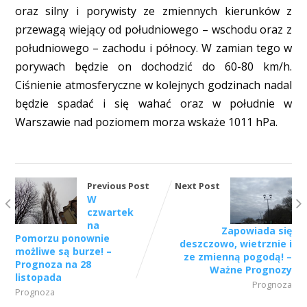
oraz silny i porywisty ze zmiennych kierunków z
przewagą wiejący od południowego – wschodu oraz z
południowego – zachodu i północy. W zamian tego w
porywach będzie on dochodzić do 60-80 km/h.
Ciśnienie atmosferyczne w kolejnych godzinach nadal
będzie spadać i się wahać oraz w południe w
Warszawie nad poziomem morza wskaże 1011 hPa.
Previous Post
Next Post
W
czwartek
na
Zapowiada się
Pomorzu ponownie
deszczowo, wietrznie i
możliwe są burze! –
ze zmienną pogodą! –
Prognoza na 28
Ważne Prognozy
listopada
Prognoza
Prognoza