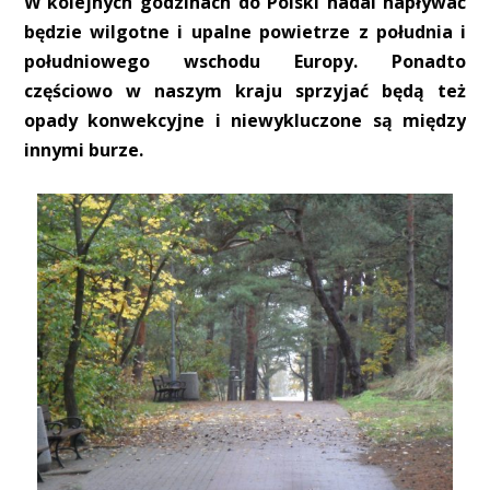
W kolejnych godzinach do Polski nadal napływać
będzie wilgotne i upalne powietrze z południa i
południowego wschodu Europy. Ponadto
częściowo w naszym kraju sprzyjać będą też
opady konwekcyjne i niewykluczone są między
innymi burze.