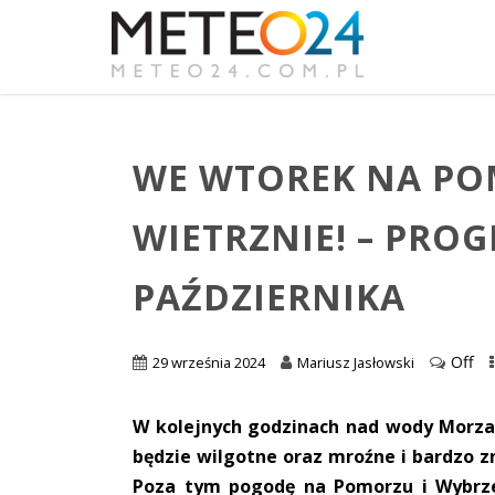
WE WTOREK NA PO
WIETRZNIE! – PRO
PAŹDZIERNIKA
Off
29 września 2024
Mariusz Jasłowski
W kolejnych godzinach nad wody Morza B
będzie wilgotne oraz mroźne i bardzo z
Poza tym pogodę na Pomorzu i Wybrze