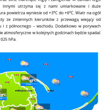
y innymi utrzyma się z nami umiarkowane i duże
ra powietrza wyniesie od +3°C do +6°C. Wiatr na ogół
sty ze zmiennych kierunków z przewagą wiejący od
u i z północnego – wschodu. Dodatkowo w porywach
nie atmosferyczne w kolejnych godzinach będzie spadać
1025 hPa.