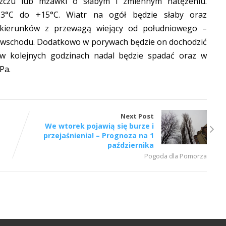
szczu lub mżawki o słabym i zmiennym natężeniu.
13°C do +15°C. Wiatr na ogół będzie słaby oraz
 kierunków z przewagą wiejący od południowego –
e wschodu. Dodatkowo w porywach będzie on dochodzić
 w kolejnych godzinach nadal będzie spadać oraz w
Pa.
Next Post
We wtorek pojawią się burze i
przejaśnienia! – Prognoza na 1
października
Pogoda dla Pomorza