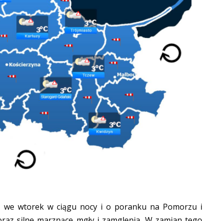
z we wtorek w ciągu nocy i o poranku na Pomorzu i
oraz silne marznące mgły i zamglenia. W zamian tego