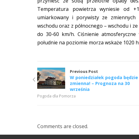
przynieść ze sobą przelotne opady de
Temperatura powietrza wyniesie od +
umiarkowany i porywisty ze zmiennych
wschodu oraz z północnego – wschodu i z
do 30-60 km/h. Ciśnienie atmosferyczne
południe na poziomie morza wskaże 1020 h
Previous Post
W poniedziałek pogoda będzie
zmienna! – Prognoza na 30
września
Pogoda dla Pomorza
Comments are closed.