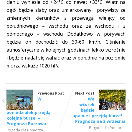
cieniu wyniesie od +24°C do nawet +33°C. Wiatr na
ogół będzie słaby oraz umiarkowany i porywisty ze
zmiennych kierunków z przewagą wiejący od
południowego – wschodu oraz ze wschodu i z
północnego – wschodu. Dodatkowo w porywach
będzie on dochodzić do 30-60 km/h. Ciśnienie
atmosferyczne w kolejnych godzinach lekko wzrośnie
i będzie nadal się wahać oraz w południe na poziomie
morza wskaże 1020 hPa.
Previous Post
Next Post
W
We
wtorek
będzie
poniedziałek przejdą
upalnie i przejdą burze! –
kolejne burze! –
Prognoza na 3 września
Prognoza Burzowa
Pogoda dla Pomorza
Pogoda dla Pomorza